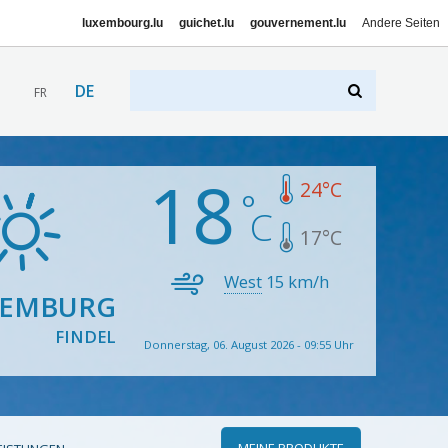
luxembourg.lu
guichet.lu
gouvernement.lu
Andere Seiten
DE
FR
18
24
°C
17
°C
West
15
km/h
XEMBURG
FINDEL
Donnerstag, 06. August 2026 - 09:55 Uhr
MEINE PRODUKTE