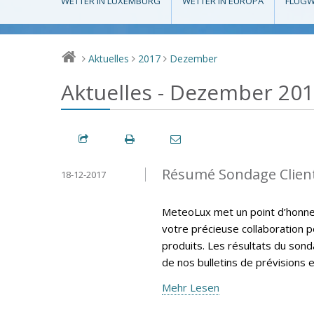
WETTER IN LUXEMBURG
WETTER IN EUROPA
FLUGW
Aktuelles
2017
Dezember
>
>
>
Aktuelles - Dezember 20
Résumé Sondage Clien
18-12-2017
MeteoLux met un point d’honneur
votre précieuse collaboration p
produits. Les résultats du sonda
de nos bulletins de prévisions e
Mehr Lesen