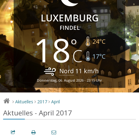
LUXEMBURG
FINDEL
18
24
°C
17
°C
Nord
11
km/h
Donnerstag, 06. August 2026 - 23:15 Uhr
Aktuelles
2017
April
>
>
>
Aktuelles - April 2017