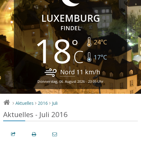
LUXEMBURG
FINDEL
18
24
°C
17
°C
Nord
11
km/h
Donnerstag, 06. August 2026 - 23:05 Uhr
Aktuelles
2016
Juli
>
>
>
Aktuelles - Juli 2016