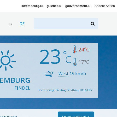
luxembourg.lu
guichet.lu
gouvernement.lu
Andere Seiten
DE
FR
23
24
°C
17
°C
West
15
km/h
XEMBURG
FINDEL
Donnerstag, 06. August 2026 - 18:56 Uhr
MEINE PRODUKTE