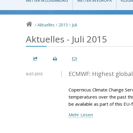
WETTER IN LUXEMBURG
WETTER IN EUROPA
FLUGW
Aktuelles
2015
Juli
>
>
>
Aktuelles - Juli 2015
ECMWF: Highest global
9-07-2015
Copernicus Climate Change Serv
temperatures over the past thir
be available as part of this E
Mehr Lesen