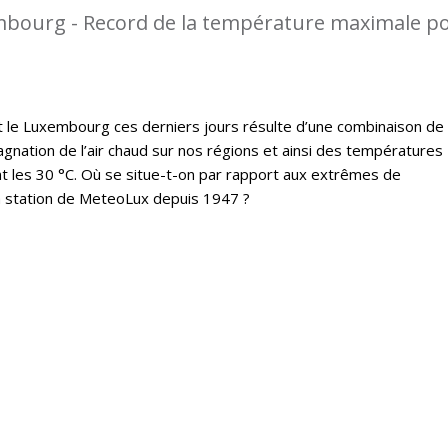
mbourg - Record de la température maximale p
t le Luxembourg ces derniers jours résulte d’une combinaison de
gnation de l’air chaud sur nos régions et ainsi des températures
 les 30 °C. Où se situe-t-on par rapport aux extrêmes de
a station de MeteoLux depuis 1947 ?