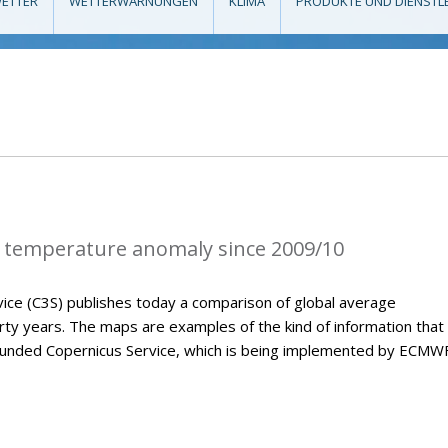
ETTER
WETTERWARNUNGEN
KLIMA
PRODUKTE UND DIENSTL
 temperature anomaly since 2009/10
ice (C3S) publishes today a comparison of global average
ty years. The maps are examples of the kind of information that 
U-funded Copernicus Service, which is being implemented by ECMWF