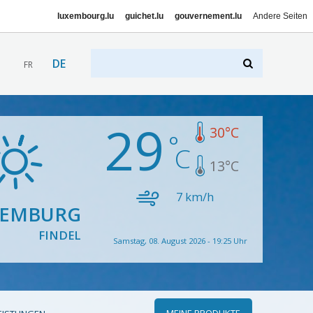
luxembourg.lu
guichet.lu
gouvernement.lu
Andere Seiten
DE
FR
29
30
°C
13
°C
7
km/h
XEMBURG
FINDEL
Samstag, 08. August 2026 - 19:25 Uhr
MEINE PRODUKTE