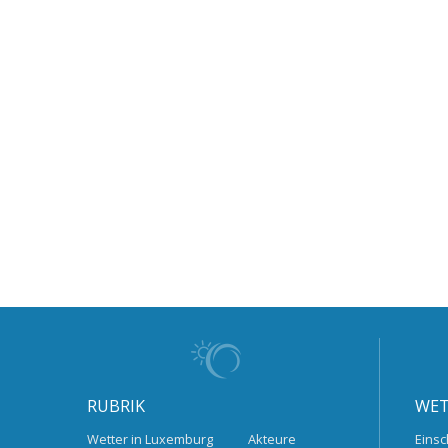
RUBRIK
WET
Wetter in Luxemburg
Akteure
Einsc