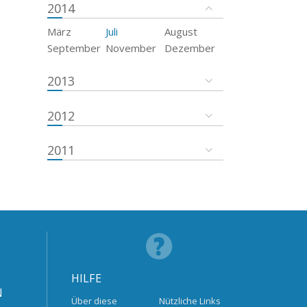
2014
März
Juli
August
September
November
Dezember
2013
2012
2011
HILFE
N
Über diese
Nützliche Links