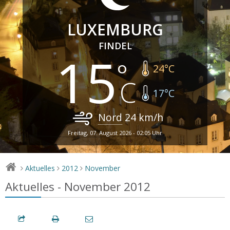
LUXEMBURG
FINDEL
15
24
°C
17
°C
Nord
24
km/h
Freitag, 07. August 2026 - 02:05 Uhr
Aktuelles
2012
November
>
>
>
Aktuelles - November 2012