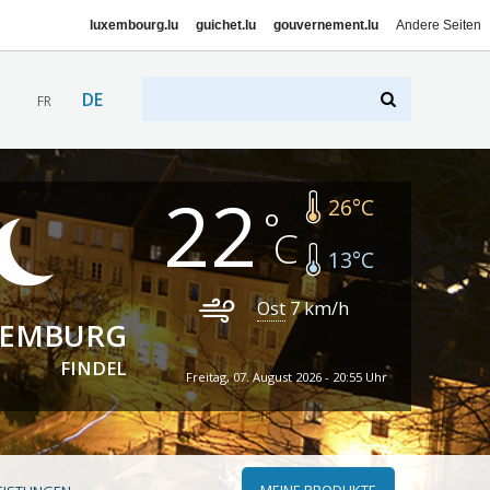
luxembourg.lu
guichet.lu
gouvernement.lu
Andere Seiten
DE
FR
22
26
°C
13
°C
Ost
7
km/h
XEMBURG
FINDEL
Freitag, 07. August 2026 - 20:55 Uhr
MEINE PRODUKTE