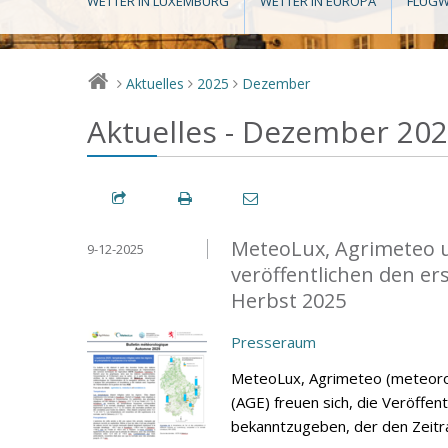
WETTER IN LUXEMBURG
WETTER IN EUROPA
FLUGW
Aktuelles
2025
Dezember
>
>
>
Aktuelles - Dezember 20
MeteoLux, Agrimeteo u
9-12-2025
veröffentlichen den e
Herbst 2025
Presseraum
MeteoLux, Agrimeteo (meteorol
(AGE) freuen sich, die Veröffe
bekanntzugeben, der den Zeit