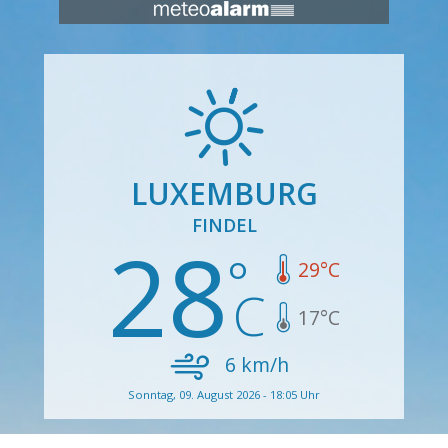
LUXEMBURG
FINDEL
28
29
°C
17
°C
6
km/h
Sonntag, 09. August 2026 - 18:05 Uhr