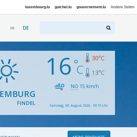
luxembourg.lu
guichet.lu
gouvernement.lu
Andere Seiten
DE
FR
16
30
°C
13
°C
NO
15
km/h
XEMBURG
FINDEL
Samstag, 08. August 2026 - 09:15 Uhr
MEINE PRODUKTE