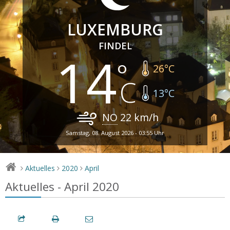
LUXEMBURG
FINDEL
14
26
°C
13
°C
NO
22
km/h
Samstag, 08. August 2026 - 03:55 Uhr
Aktuelles
2020
April
>
>
>
Aktuelles - April 2020