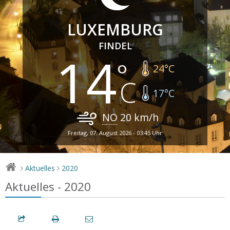
LUXEMBURG
FINDEL
14
24
°C
17
°C
NO
20
km/h
Freitag, 07. August 2026 - 03:45 Uhr
Aktuelles
2020
>
>
Aktuelles - 2020