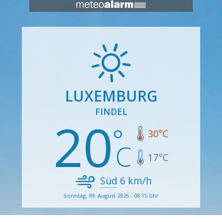
LUXEMBURG
FINDEL
20
30
°C
17
°C
Süd
6
km/h
Sonntag, 09. August 2026 - 08:15 Uhr