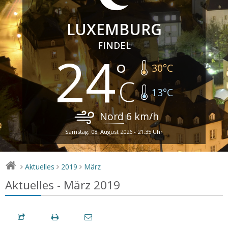
LUXEMBURG
FINDEL
24
30
°C
13
°C
Nord
6
km/h
Samstag, 08. August 2026 - 21:35 Uhr
Aktuelles
2019
März
>
>
>
Aktuelles - März 2019