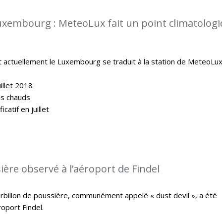
uxembourg : MeteoLux fait un point climatolog
t actuellement le Luxembourg se traduit à la station de MeteoLux
illet 2018
lus chauds
catif en juillet
ière observé à l’aéroport de Findel
ourbillon de poussière, communément appelé « dust devil », a été
oport Findel.