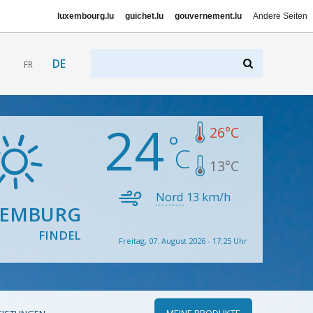
luxembourg.lu
guichet.lu
gouvernement.lu
Andere Seiten
DE
FR
24
26
°C
13
°C
Nord
13
km/h
XEMBURG
FINDEL
Freitag, 07. August 2026 - 17:25 Uhr
MEINE PRODUKTE