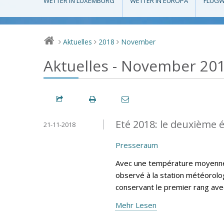
WETTER IN LUXEMBURG
WETTER IN EUROPA
FLUGW
Aktuelles
2018
November
>
>
>
Aktuelles - November 20
Eté 2018: le deuxième é
21-11-2018
Presseraum
Avec une température moyenne e
observé à la station météorolog
conservant le premier rang av
Mehr Lesen