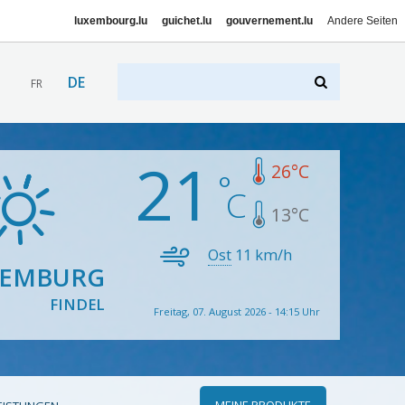
luxembourg.lu
guichet.lu
gouvernement.lu
Andere Seiten
DE
FR
21
26
°C
13
°C
Ost
11
km/h
XEMBURG
FINDEL
Freitag, 07. August 2026 - 14:15 Uhr
MEINE PRODUKTE