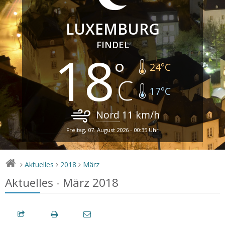
LUXEMBURG
FINDEL
18
24
°C
17
°C
Nord
11
km/h
Freitag, 07. August 2026 - 00:35 Uhr
Aktuelles
2018
März
>
>
>
Aktuelles - März 2018