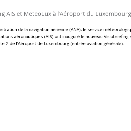
ing AIS et MeteoLux à l’Aéroport du Luxembour
istration de la navigation aérienne (ANA), le service météorologi
ations aéronautiques (AIS) ont inauguré le nouveau Visiobriefing 
rte 2 de l’Aéroport de Luxembourg (entrée aviation générale).