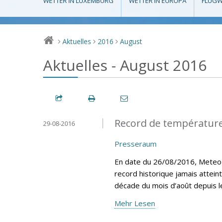
WETTER IN LUXEMBURG
WETTER IN EUROPA
FLUGW
Aktuelles
2016
August
>
>
>
Aktuelles - August 2016
Record de température
29-08-2016
Presseraum
En date du 26/08/2016, MeteoLu
record historique jamais attein
décade du mois d’août depuis 
Mehr Lesen