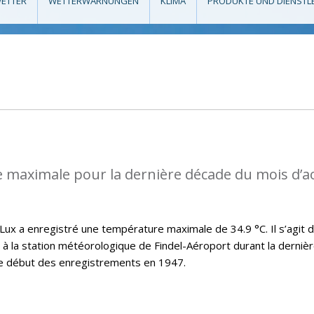
ETTER
WETTERWARNUNGEN
KLIMA
PRODUKTE UND DIENSTL
 maximale pour la dernière décade du mois d’a
x a enregistré une température maximale de 34.9 °C. Il s’agit d
t à la station météorologique de Findel-Aéroport durant la derniè
le début des enregistrements en 1947.