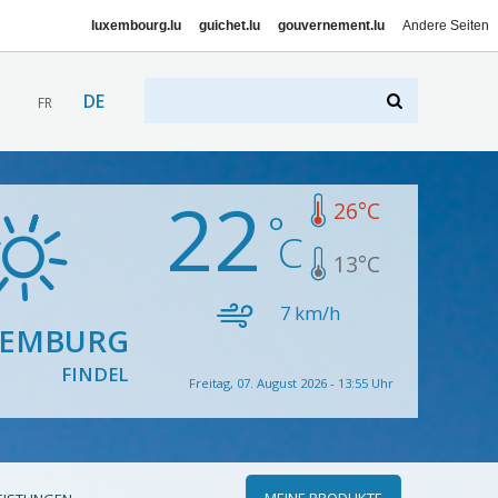
luxembourg.lu
guichet.lu
gouvernement.lu
Andere Seiten
DE
FR
22
26
°C
13
°C
7
km/h
XEMBURG
FINDEL
Freitag, 07. August 2026 - 13:55 Uhr
MEINE PRODUKTE