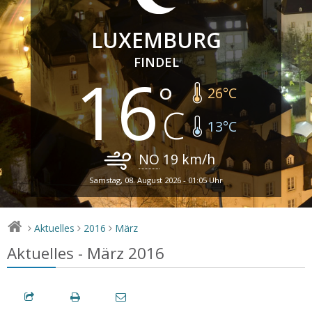
LUXEMBURG
FINDEL
16
26
°C
13
°C
NO
19
km/h
Samstag, 08. August 2026 - 01:05 Uhr
Aktuelles
2016
März
>
>
>
Aktuelles - März 2016