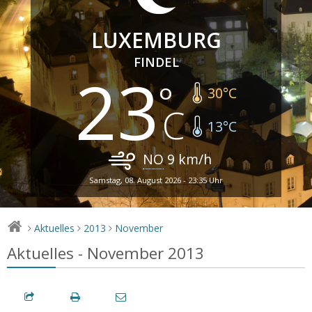
LUXEMBURG
FINDEL
23
30
°C
13
°C
NO
9
km/h
Samstag, 08. August 2026 - 23:35 Uhr
Aktuelles
2013
November
>
>
>
Aktuelles - November 2013