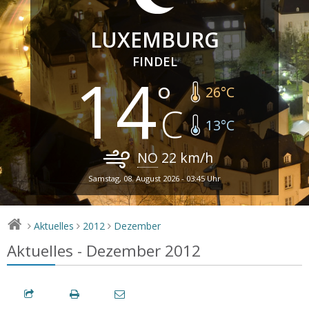
LUXEMBURG
FINDEL
14
26
°C
13
°C
NO
22
km/h
Samstag, 08. August 2026 - 03:45 Uhr
Aktuelles
2012
Dezember
>
>
>
Aktuelles - Dezember 2012