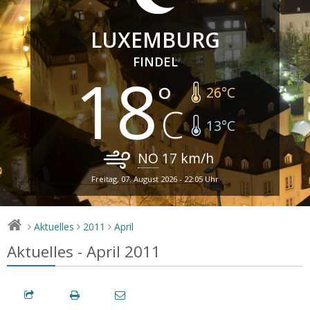
LUXEMBURG
FINDEL
18
26
°C
13
°C
NO
17
km/h
Freitag, 07. August 2026 - 22:05 Uhr
Aktuelles
2011
April
>
>
>
Aktuelles - April 2011