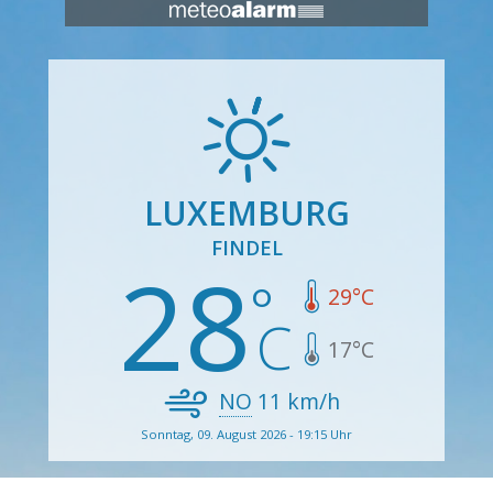
LUXEMBURG
FINDEL
28
29
°C
17
°C
NO
11
km/h
Sonntag, 09. August 2026 - 19:15 Uhr