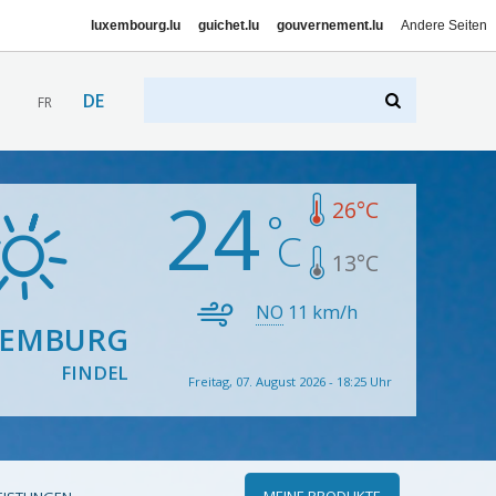
luxembourg.lu
guichet.lu
gouvernement.lu
Andere Seiten
DE
FR
24
26
°C
13
°C
NO
11
km/h
XEMBURG
FINDEL
Freitag, 07. August 2026 - 18:25 Uhr
MEINE PRODUKTE