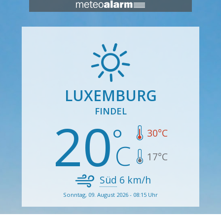
LUXEMBURG
FINDEL
20
30
°C
17
°C
Süd
6
km/h
Sonntag, 09. August 2026 - 08:15 Uhr