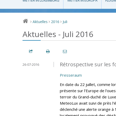
WETTER IN LUXEMBURG
WETTER IN EUROPA
FLUGW
Aktuelles
2016
Juli
>
>
>
Aktuelles - Juli 2016
Rétrospective sur les fo
26-07-2016
Presseraum
En date du 22 juillet, comme lo
présente sur l’Europe de l’oues
terroir du Grand-duché de Lux
MeteoLux avait suivi de près l’
déclenché une alerte orange à 
localement provoqué des dégât