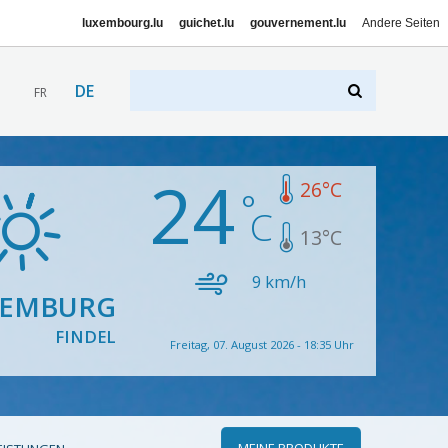
luxembourg.lu
guichet.lu
gouvernement.lu
Andere Seiten
DE
FR
24
26
°C
13
°C
9
km/h
XEMBURG
FINDEL
Freitag, 07. August 2026 - 18:35 Uhr
MEINE PRODUKTE