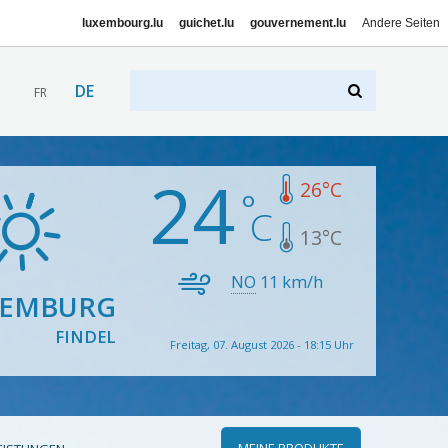
luxembourg.lu
guichet.lu
gouvernement.lu
Andere Seiten
DE
FR
24
26
°C
13
°C
NO
11
km/h
XEMBURG
FINDEL
Freitag, 07. August 2026 - 18:15 Uhr
MEINE PRODUKTE