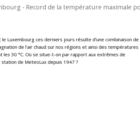
mbourg - Record de la température maximale p
t le Luxembourg ces derniers jours résulte d’une combinaison de
gnation de l’air chaud sur nos régions et ainsi des températures
 les 30 °C. Où se situe-t-on par rapport aux extrêmes de
a station de MeteoLux depuis 1947 ?