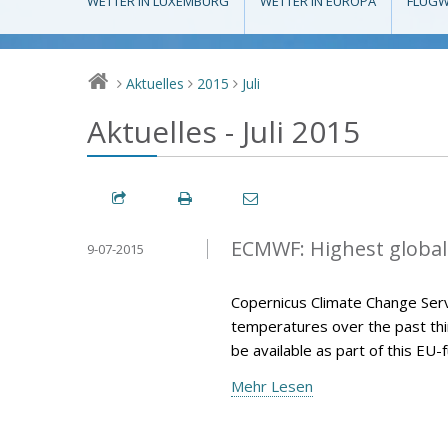
WETTER IN LUXEMBURG
WETTER IN EUROPA
FLUGW
Aktuelles
2015
Juli
>
>
>
Aktuelles - Juli 2015
ECMWF: Highest global
9-07-2015
Copernicus Climate Change Serv
temperatures over the past thir
be available as part of this E
Mehr Lesen