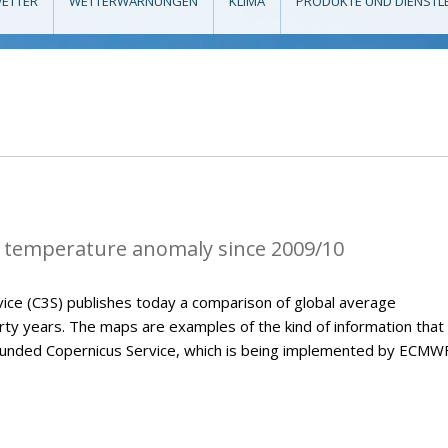
ETTER
WETTERWARNUNGEN
KLIMA
PRODUKTE UND DIENSTL
 temperature anomaly since 2009/10
ice (C3S) publishes today a comparison of global average
ty years. The maps are examples of the kind of information that 
U-funded Copernicus Service, which is being implemented by ECMWF