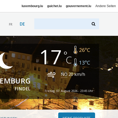
luxembourg.lu
guichet.lu
gouvernement.lu
Andere Seiten
DE
FR
17
26
°C
13
°C
NO
20
km/h
XEMBURG
FINDEL
Freitag, 07. August 2026 - 23:45 Uhr
MEINE PRODUKTE