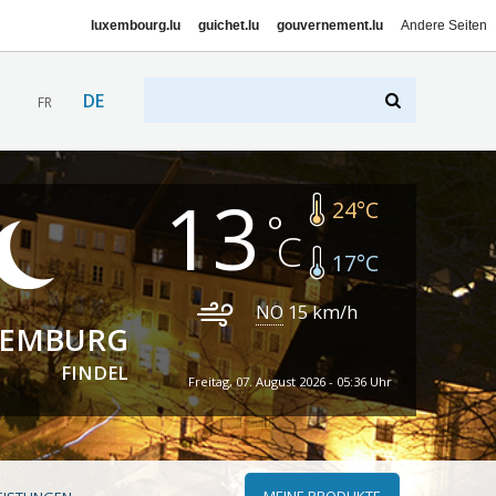
luxembourg.lu
guichet.lu
gouvernement.lu
Andere Seiten
DE
FR
13
24
°C
17
°C
NO
15
km/h
XEMBURG
FINDEL
Freitag, 07. August 2026 - 05:36 Uhr
MEINE PRODUKTE