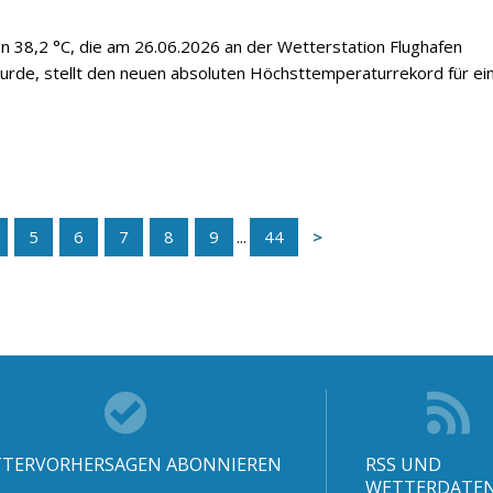
 38,2 °C, die am 26.06.2026 an der Wetterstation Flughafen
de, stellt den neuen absoluten Höchsttemperaturrekord für ei
5
6
7
8
9
...
44
TERVORHERSAGEN ABONNIEREN
RSS UND
WETTERDATE