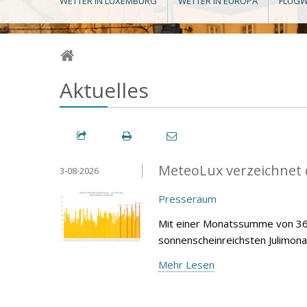
WETTER IN LUXEMBURG
WETTER IN EUROPA
FLUGW
Aktuelles
MeteoLux verzeichnet d
3-08-2026
Presseraum
Mit einer Monatssumme von 360
sonnenscheinreichsten Julimona
Mehr Lesen