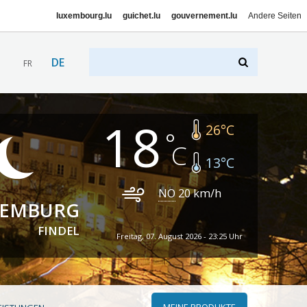
luxembourg.lu
guichet.lu
gouvernement.lu
Andere Seiten
DE
FR
18
26
°C
13
°C
NO
20
km/h
XEMBURG
FINDEL
Freitag, 07. August 2026 - 23:25 Uhr
MEINE PRODUKTE