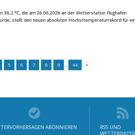
 38,2 °C, die am 26.06.2026 an der Wetterstation Flughafen
de, stellt den neuen absoluten Höchsttemperaturrekord für ei
5
6
7
8
9
...
44
TERVORHERSAGEN ABONNIEREN
RSS UND
WETTERDATE