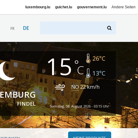
luxembourg.lu
guichet.lu
gouvernement.lu
Andere Seiten
DE
FR
15
26
°C
13
°C
NO
22
km/h
XEMBURG
FINDEL
Samstag, 08. August 2026 - 03:15 Uhr
MEINE PRODUKTE