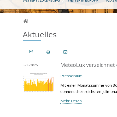
WETTER IN LUXEMBURG
WETTER IN EUROPA
FLUGW
Aktuelles
MeteoLux verzeichnet d
3-08-2026
Presseraum
Mit einer Monatssumme von 360
sonnenscheinreichsten Julimona
Mehr Lesen