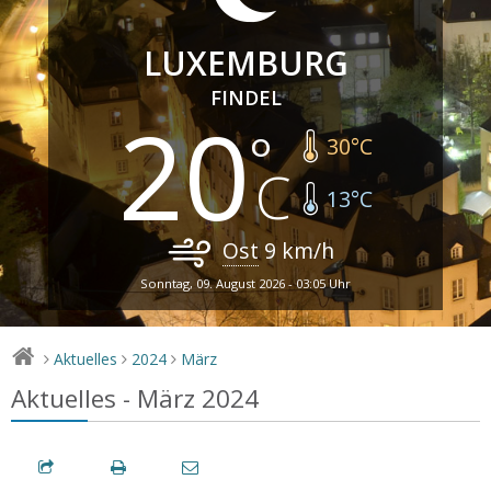
LUXEMBURG
FINDEL
20
30
°C
13
°C
Ost
9
km/h
Sonntag, 09. August 2026 - 03:05 Uhr
Aktuelles
2024
März
>
>
>
Aktuelles - März 2024