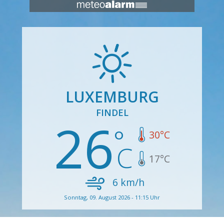
LUXEMBURG
FINDEL
26
30
°C
17
°C
6
km/h
Sonntag, 09. August 2026 - 11:15 Uhr