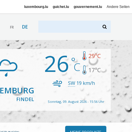
luxembourg.lu
guichet.lu
gouvernement.lu
Andere Seiten
DE
FR
26
29
°C
17
°C
SW
19
km/h
XEMBURG
FINDEL
Sonntag, 09. August 2026 - 15:56 Uhr
MEINE PRODUKTE