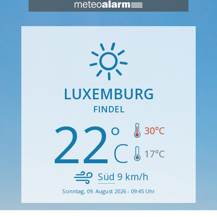
LUXEMBURG
FINDEL
22
30
°C
17
°C
Süd
9
km/h
Sonntag, 09. August 2026 - 09:45 Uhr