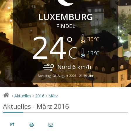
LUXEMBURG
FINDEL
24
30
°C
13
°C
Nord
6
km/h
Samstag, 08. August 2026 - 21:55 Uhr
Aktuelles
2016
März
>
>
>
Aktuelles - März 2016