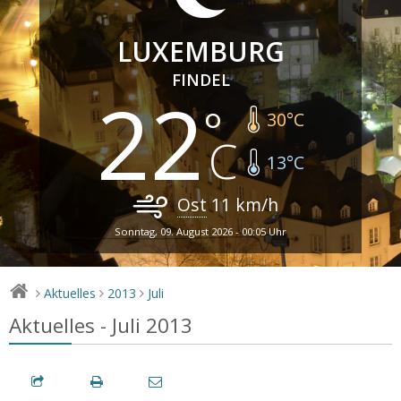
LUXEMBURG
FINDEL
22
30
°C
13
°C
Ost
11
km/h
Sonntag, 09. August 2026 - 00:05 Uhr
Aktuelles
2013
Juli
>
>
>
Aktuelles - Juli 2013