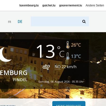
luxembourg.lu
guichet.lu
gouvernement.lu
Andere Seiten
DE
FR
13
26
°C
13
°C
NO
22
km/h
XEMBURG
FINDEL
Samstag, 08. August 2026 - 05:35 Uhr
MEINE PRODUKTE