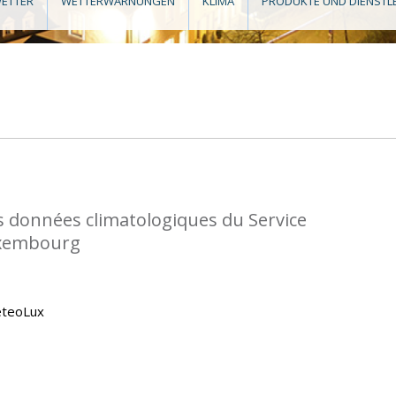
ETTER
WETTERWARNUNGEN
KLIMA
PRODUKTE UND DIENSTL
s données climatologiques du Service
uxembourg
eteoLux