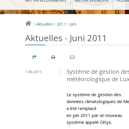
WETTER IN LUXEMBURG
WETTER IN EUROPA
FLUGW
Aktuelles
2011
Juni
>
>
>
Aktuelles - Juni 2011
Système de gestion de
1-06-2011
météorologique de L
Le système de gestion des
données climatologiques de M
a été remplacé
en juin 2011 par un nouveau
système appelé CliSys.