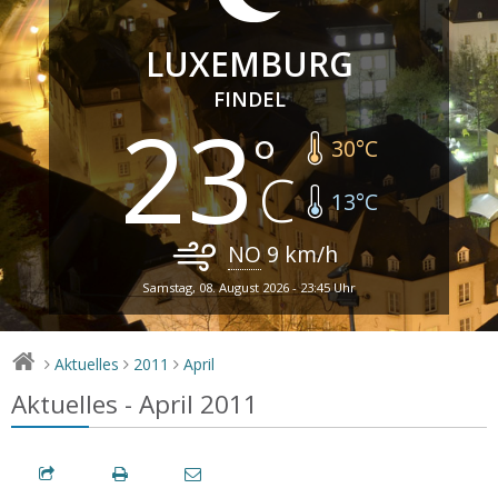
LUXEMBURG
FINDEL
23
30
°C
13
°C
NO
9
km/h
Samstag, 08. August 2026 - 23:45 Uhr
Aktuelles
2011
April
>
>
>
Aktuelles - April 2011