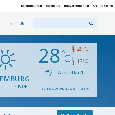
luxembourg.lu
guichet.lu
gouvernement.lu
Andere Seiten
DE
FR
28
29
°C
17
°C
West
24
km/h
XEMBURG
FINDEL
Sonntag, 09. August 2026 - 14:55 Uhr
MEINE PRODUKTE