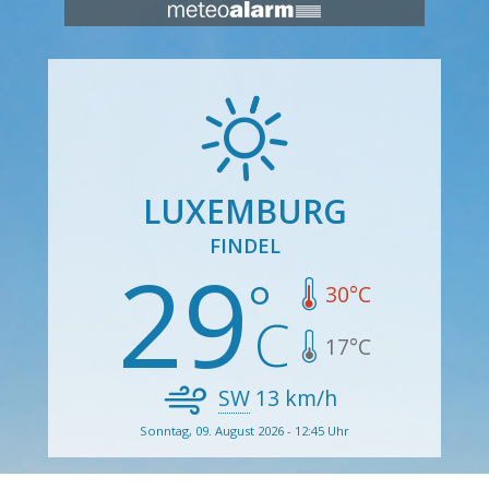
LUXEMBURG
FINDEL
29
30
°C
17
°C
SW
13
km/h
Sonntag, 09. August 2026 - 12:45 Uhr