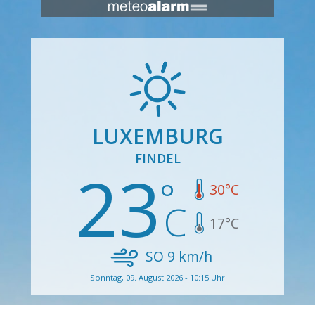
LUXEMBURG
FINDEL
23
30
°C
17
°C
SO
9
km/h
Sonntag, 09. August 2026 - 10:15 Uhr