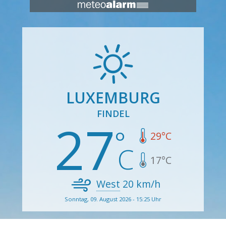
LUXEMBURG
FINDEL
27
29
°C
17
°C
West
20
km/h
Sonntag, 09. August 2026 - 15:25 Uhr