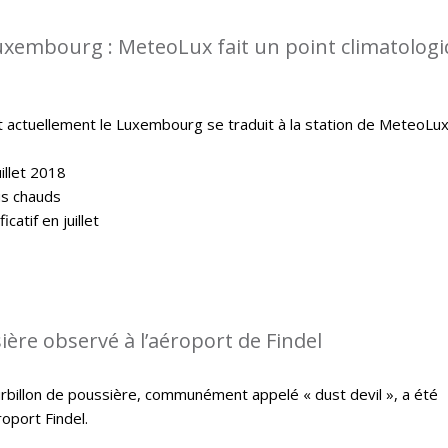
uxembourg : MeteoLux fait un point climatolog
t actuellement le Luxembourg se traduit à la station de MeteoLux
illet 2018
lus chauds
catif en juillet
ière observé à l’aéroport de Findel
ourbillon de poussière, communément appelé « dust devil », a été
oport Findel.