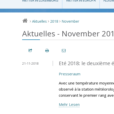
WETTER IN LUXEMBURG
WETTER IN EUROPA
FLUGW
Aktuelles
2018
November
>
>
>
Aktuelles - November 20
Eté 2018: le deuxième é
21-11-2018
Presseraum
Avec une température moyenne e
observé à la station météorolog
conservant le premier rang av
Mehr Lesen