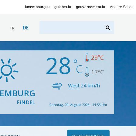
luxembourg.lu
guichet.lu
gouvernement.lu
Andere Seiten
DE
FR
28
29
°C
17
°C
West
24
km/h
XEMBURG
FINDEL
Sonntag, 09. August 2026 - 14:55 Uhr
MEINE PRODUKTE