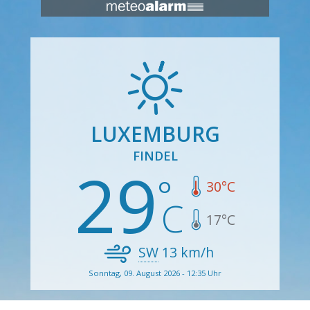
LUXEMBURG
FINDEL
29
30
°C
17
°C
SW
13
km/h
Sonntag, 09. August 2026 - 12:35 Uhr