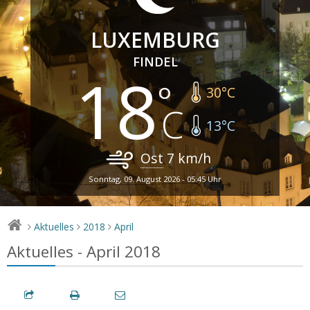
LUXEMBURG
FINDEL
18
30
°C
13
°C
Ost
7
km/h
Sonntag, 09. August 2026 - 05:45 Uhr
Aktuelles
2018
April
>
>
>
Aktuelles - April 2018