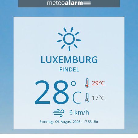
LUXEMBURG
FINDEL
28
29
°C
17
°C
6
km/h
Sonntag, 09. August 2026 - 17:55 Uhr