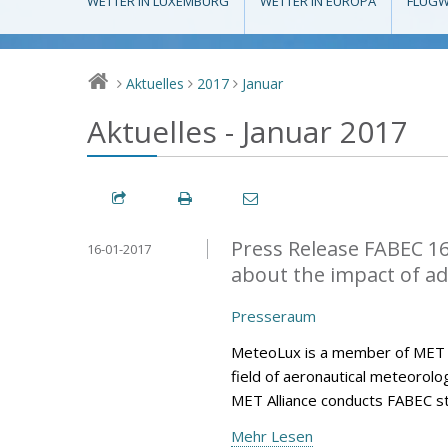
WETTER IN LUXEMBURG
WETTER IN EUROPA
FLUGW
Aktuelles
2017
Januar
>
>
>
Aktuelles - Januar 2017
Press Release FABEC 16
16-01-2017
about the impact of a
Presseraum
MeteoLux is a member of MET All
field of aeronautical meteorolo
MET Alliance conducts FABEC s
Mehr Lesen