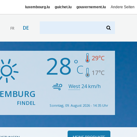
luxembourg.lu
guichet.lu
gouvernement.lu
Andere Seiten
DE
FR
28
29
°C
17
°C
West
24
km/h
XEMBURG
FINDEL
Sonntag, 09. August 2026 - 14:35 Uhr
MEINE PRODUKTE