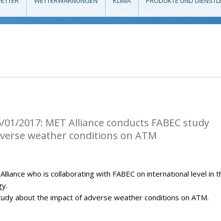
ETTER
WETTERWARNUNGEN
KLIMA
PRODUKTE UND DIENSTL
/01/2017: MET Alliance conducts FABEC study
dverse weather conditions on ATM
iance who is collaborating with FABEC on international level in t
gy.
tudy about the impact of adverse weather conditions on ATM.