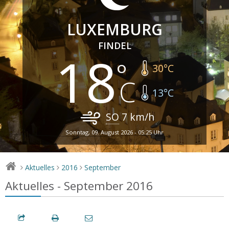
LUXEMBURG
FINDEL
18
30
°C
13
°C
SO
7
km/h
Sonntag, 09. August 2026 - 05:25 Uhr
Aktuelles
2016
September
>
>
>
Aktuelles - September 2016