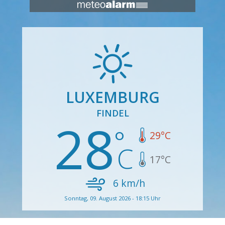
LUXEMBURG
FINDEL
28
29
°C
17
°C
6
km/h
Sonntag, 09. August 2026 - 18:15 Uhr