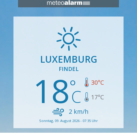
LUXEMBURG
FINDEL
18
30
°C
17
°C
2
km/h
Sonntag, 09. August 2026 - 07:35 Uhr